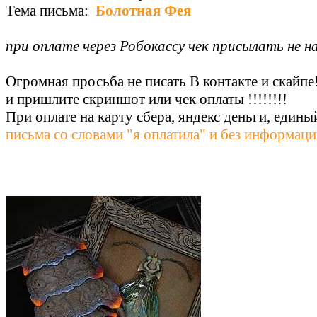
Тема письма:
Болотная Фея
при оплате через Робокассу чек присылать не н
Огромная просьба не писать В контакте и скайпе
и пришлите скриншот или чек оплаты !!!!!!!!
При оплате на карту сбера, яндекс деньги, едины
письма со словами "я оплатила" и без информац