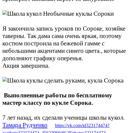
Я закончила запись уроков по Сороке, хозяйке
таверны. Так дама сама очень яркая, поэтому
костюм построила на бежевой гамме с
небольшими акцентами синего цвета., которые
дополняют графику оперенья.
Акция завершена.
Выполненные работы по бесплатному
мастер классу по кукле Сорока.
7 лет назад, их
сделали ученицы школы кукол.
Тамара Рудченко
https://vk.com/id323174474?
z=photo323174474_456239694%2Fphotos323174474